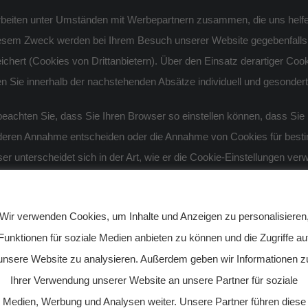
rbeiten unter Umständen mit Werbepartnern zusammen, die uns helfen,
esem Zweck werden bei Ihrem Besuch unserer Website gegebenfalls 
ichert (Cookies von Drittanbietern). Über den Einsatz derartiger Co
n Sie innerhalb der nachstehenden Absätze individuell und gesondert 
 beachten Sie, dass Sie Ihren Browser so einstellen können, dass Si
deren Annahme entscheiden oder die Annahme von Cookies für bestim
er unterscheidet sich in der Art, wie er die Cookie-Einstellungen ver
rieben, welches Ihnen erläutert, wie Sie Ihre Cookie-Einstellungen än
PRIVATSPHÄRE-EINSTELLUNGEN
 den folgenden Links:
Wir verwenden Cookies, um Inhalte und Anzeigen zu personalisieren
net Explorer
Funktionen für soziale Medien anbieten zu können und die Zugriffe au
ox
unsere Website zu analysieren. Außerdem geben wir Informationen z
me
Ihrer Verwendung unserer Website an unsere Partner für soziale
Medien, Werbung und Analysen weiter. Unsere Partner führen diese