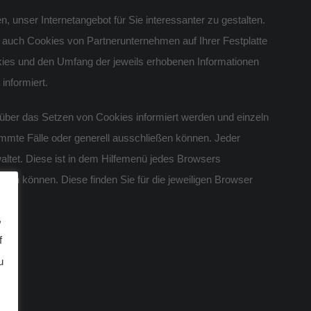
 unser Internetangebot für Sie interessanter zu gestalten.
auch Cookies von Partnerunternehmen auf Ihrer Festplatte
okies und den Umfang der jeweils erhobenen Informationen
informiert.
e über das Setzen von Cookies informiert werden und einzeln
mte Fälle oder generell ausschließen können. Jeder
waltet. Diese ist in dem Hilfemenü jedes Browsers
dern können. Diese finden Sie für die jeweiligen Browser
,
f
u