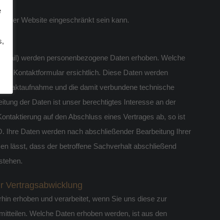
e
nserer Website eingeschränkt sein kann.
s,
 E-Mail) werden personenbezogene Daten erhoben. Welche
igen Kontaktformular ersichtlich. Diese Daten werden
 Kontaktaufnahme und die damit verbundene technische
itung der Daten ist unser berechtigtes Interesse an der
Kontaktierung auf den Abschluss eines Vertrages ab, so ist
VO. Ihre Daten werden nach abschließender Bearbeitung Ihrer
en lässt, dass der betroffene Sachverhalt abschließend
stehen.
r Vertragsabwicklung
in erhoben und verarbeitet, wenn Sie uns diese zur
mitteilen. Welche Daten erhoben werden, ist aus den