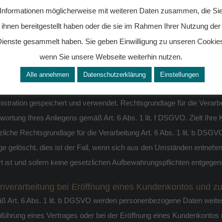
a
Informationen möglicherweise mit weiteren Daten zusammen, die Si
eachten Sie, dass bei Nichtannahme von Cookies die Funktionalität u
ihnen bereitgestellt haben oder die sie im Rahmen Ihrer Nutzung der
ienste gesammelt haben. Sie geben Einwilligung zu unseren Cookie
aktaufnahme
wenn Sie unsere Webseite weiterhin nutzen.
hmen der Kontaktaufnahme mit uns (z.B. per Kontaktformular oder
 im Falle eines Kontaktformulars erhoben werden, ist aus dem jeweil
Alle annehmen
Datenschutzerklärung
Einstellungen
hließlich zum Zweck der Beantwortung Ihres Anliegens bzw. für die
istration gespeichert und verwendet. Rechtsgrundlage für die Verarbe
wortung Ihres Anliegens gemäß Art. 6 Abs. 1 lit. f DSGVO. Zielt Ihre 
zliche Rechtsgrundlage für die Verarbeitung Art. 6 Abs. 1 lit. b DSG
ge gelöscht, dies ist der Fall, wenn sich aus den Umständen entnehm
rt ist und sofern keine gesetzlichen Aufbewahrungspflichten entgegen
nverarbeitung bei Eröffnung eines Kundenkontos und zu
 Art. 6 Abs. 1 lit. b DGSVO werden personenbezogene Daten weiterh
führung eines Vertrages oder bei der Eröffnung eines Kundenkontos 