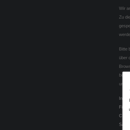
Wir a
Zu di
gespe
werde
Bitte
über 
Brows
besch
unter
Inter
Firef
Chro
Safari