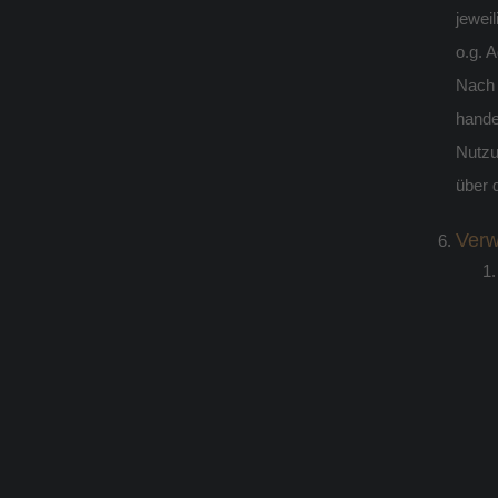
jewei
o.g. 
Nach 
hande
Nutzu
über 
Verw