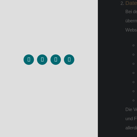
Date
Bei d
überm
Websi
Die V
und F
aller