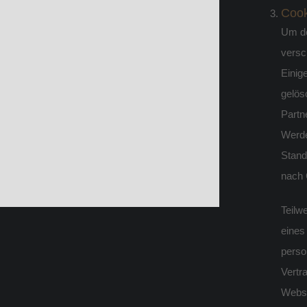
Cook
Um de
versc
Einig
gelös
Partn
Werde
Stand
nach 
Teilw
eines
perso
Vertr
Websi