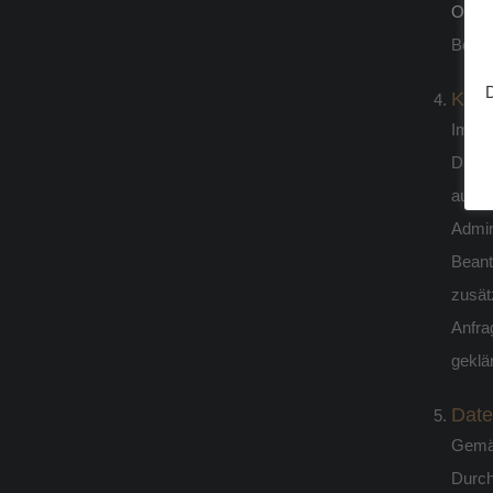
Oper
Bei b
D
Kont
Im Ra
Daten
aussc
Admin
Beant
zusät
Anfra
geklä
Date
Gemäß
Durch